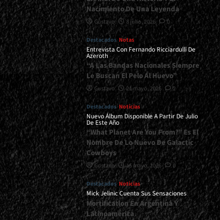
Nacimiento De Una Leyenda
Gustavo
8 julio, 2026
0
Destacados
Notas
Entrevista Con Fernando Ricciardulli De
Azeroth
“A Las Bandas Nacionales Siempre
Le Buscan El Pelo Al Huevo”
Gustavo
21 mayo, 2026
2
Destacados
Noticias
Nuevo Álbum Disponible A Partir De Julio
De Este Año
“What Planet Are You From?” Es El
Nombre De Lo Nuevo De Galactic
Cowboys
Gustavo
15 mayo, 2026
0
Destacados
Noticias
Mick Jelinic Cuenta Sus Sensaciones
Mortification En Argentina Y
Latinoamérica