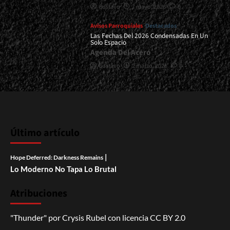
Gustavo
7 mayo, 2026
0
Avisos Parroquiales
Destacados
Las Fechas Del 2026 Condensadas En Un
Solo Espacio
Agenda Del Acero
Gustavo
2 marzo, 2026
0
Último artículo
|
Hope Deferred: Darkness Remains
Lo Moderno No Tapa Lo Brutal
Atribuciones
"Thunder"
por
Crysis Rubel
con licencia
CC BY 2.0