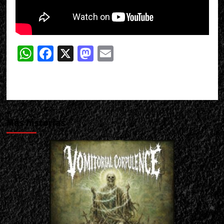
WhatsApp
Facebook
X
Mastodon
Email
Más historias