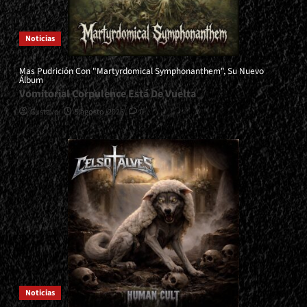
Noticias
Mas Pudrición Con "Martyrdomical Symphonanthem", Su Nuevo
Álbum
Vomitorial Corpulence Está De Vuelta
Gustavo
5 agosto, 2026
0
Noticias