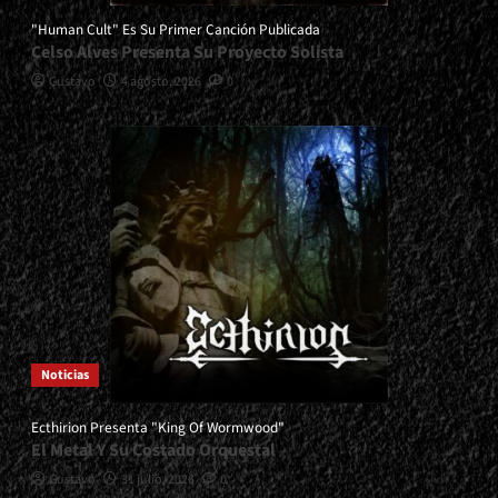
"Human Cult" Es Su Primer Canción Publicada
Celso Alves Presenta Su Proyecto Solista
Gustavo
4 agosto, 2026
0
Noticias
Ecthirion Presenta "King Of Wormwood"
El Metal Y Su Costado Orquestal
Gustavo
31 julio, 2026
0