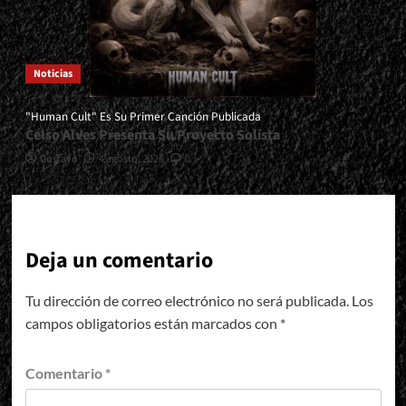
Noticias
"Human Cult" Es Su Primer Canción Publicada
Celso Alves Presenta Su Proyecto Solista
Gustavo
4 agosto, 2026
0
Deja un comentario
Tu dirección de correo electrónico no será publicada.
Los
campos obligatorios están marcados con
*
Comentario
*