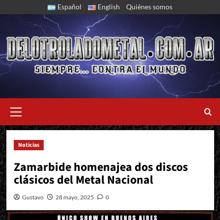
Skip
Español
English
Quiénes somos
to
content
Primary
Menu
Noticias
Sábado 13 de Septiembre 19 hs. - Groove, Buenos Aires
Zamarbide homenajea dos discos
clásicos del Metal Nacional
Gustavo
28 mayo, 2025
0