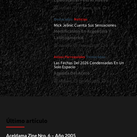
Le Buscan El Pelo Al Huevo”
Gustavo
21 mayo, 2026
2
Destacados
Noticias
Mick Jelinic Cuenta Sus Sensaciones
Mortification En Argentina Y
Latinoamérica
Gustavo
7 mayo, 2026
0
Avisos Parroquiales
Destacados
Las Fechas Del 2026 Condensadas En Un
Solo Espacio
Agenda Del Acero
Gustavo
2 marzo, 2026
0
Último artículo
Aceldama Zine Nro. 6 – Año 2005