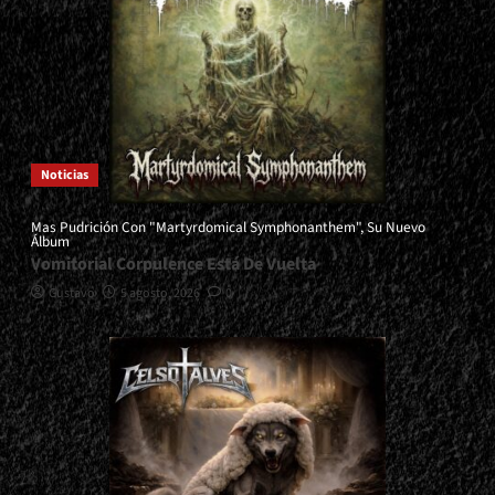
Noticias
Mas Pudrición Con "Martyrdomical Symphonanthem", Su Nuevo
Álbum
Vomitorial Corpulence Está De Vuelta
Gustavo
5 agosto, 2026
0