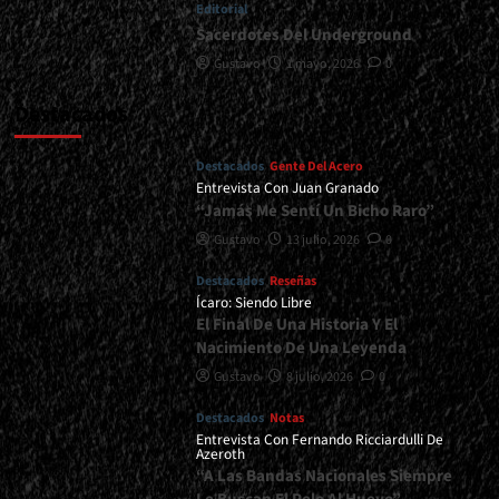
Editorial
Sacerdotes Del Underground
Gustavo
1 mayo, 2026
0
Destacados
Destacados
Gente Del Acero
Entrevista Con Juan Granado
“Jamás Me Sentí Un Bicho Raro”
Gustavo
13 julio, 2026
0
Destacados
Reseñas
Ícaro: Siendo Libre
El Final De Una Historia Y El
Nacimiento De Una Leyenda
Gustavo
8 julio, 2026
0
Destacados
Notas
Entrevista Con Fernando Ricciardulli De
Azeroth
“A Las Bandas Nacionales Siempre