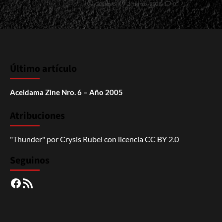
Gustavo
2 marzo, 2026
0
Último artículo
Aceldama Zine Nro. 6 – Año 2005
Atribuciones
"Thunder"
por
Crysis Rubel
con licencia
CC BY 2.0
Seguinos
Facebook
RSS