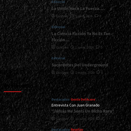
Editorial
La Unión Hace La Fuerza….
Gustavo
1 julio, 2026
0
Editorial
La Ciencia Ficción Ya No Es Tan
Ficción…
Gustavo
1 junio, 2026
0
Editorial
Sacerdotes Del Underground
Gustavo
1 mayo, 2026
0
Destacados
Destacados
Gente Del Acero
Entrevista Con Juan Granado
“Jamás Me Sentí Un Bicho Raro”
Gustavo
13 julio, 2026
0
Destacados
Reseñas