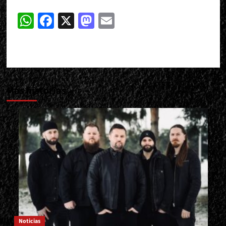
WhatsApp
Facebook
X
Mastodon
Email
Más historias
Noticias