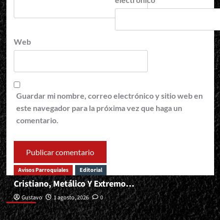
Web
Guardar mi nombre, correo electrónico y sitio web en
este navegador para la próxima vez que haga un
comentario.
Avisos Parroquiales
Editorial
Cristiano, Metálico Y Extremo…
Editorial
Gustavo
1 agosto, 2026
0