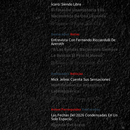
Ícaro: Siendo Libre
El Final De Una Historia Y El
Nacimiento De Una Leyenda
Gustavo
8 julio, 2026
0
Destacados
Notas
Entrevista Con Fernando Ricciardulli De
Azeroth
“A Las Bandas Nacionales Siempre
Le Buscan El Pelo Al Huevo”
Gustavo
21 mayo, 2026
2
Destacados
Noticias
Mick Jelinic Cuenta Sus Sensaciones
Mortification En Argentina Y
Latinoamérica
Gustavo
7 mayo, 2026
0
Avisos Parroquiales
Destacados
Las Fechas Del 2026 Condensadas En Un
Solo Espacio
Agenda Del Acero