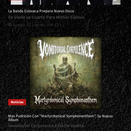
La Banda Eslovaca Prepara Nuevo Disco
Se Viene La Cuarta Para Within Silence
Gustavo
7 agosto, 2026
0
Noticias
Mas Pudrición Con "Martyrdomical Symphonanthem", Su Nuevo
Álbum
Vomitorial Corpulence Está De Vuelta