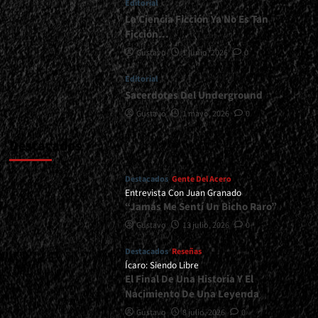
Editorial
La Ciencia Ficción Ya No Es Tan
Ficción…
Gustavo
1 junio, 2026
0
Editorial
Sacerdotes Del Underground
Gustavo
1 mayo, 2026
0
Destacados
Destacados
Gente Del Acero
Entrevista Con Juan Granado
“Jamás Me Sentí Un Bicho Raro”
Gustavo
13 julio, 2026
0
Destacados
Reseñas
Ícaro: Siendo Libre
El Final De Una Historia Y El
Nacimiento De Una Leyenda
Gustavo
8 julio, 2026
0