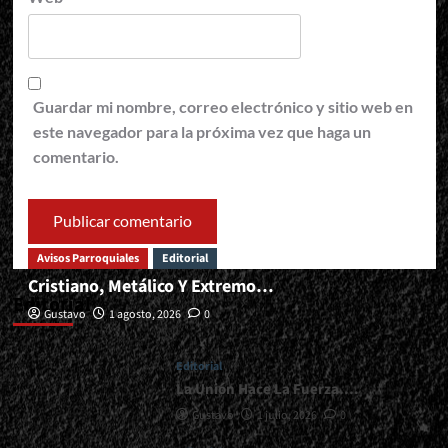
Guardar mi nombre, correo electrónico y sitio web en
este navegador para la próxima vez que haga un
comentario.
Avisos Parroquiales
Editorial
Cristiano, Metálico Y Extremo…
Editorial
Gustavo
1 agosto, 2026
0
Editorial
La Unión Hace La Fuerza….
Gustavo
1 julio, 2026
0