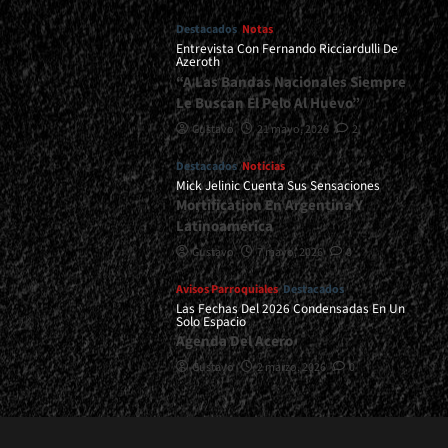
Destacados
Notas
Entrevista Con Fernando Ricciardulli De
Azeroth
“A Las Bandas Nacionales Siempre
Le Buscan El Pelo Al Huevo”
Gustavo
21 mayo, 2026
2
Destacados
Noticias
Mick Jelinic Cuenta Sus Sensaciones
Mortification En Argentina Y
Latinoamérica
Gustavo
7 mayo, 2026
0
Avisos Parroquiales
Destacados
Las Fechas Del 2026 Condensadas En Un
Solo Espacio
Agenda Del Acero
Gustavo
2 marzo, 2026
0