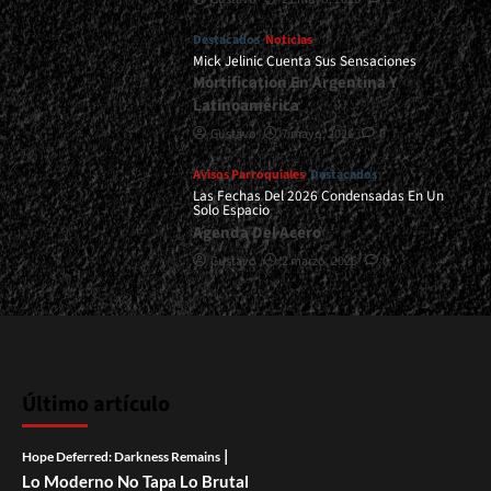
Destacados
Noticias
Mick Jelinic Cuenta Sus Sensaciones
Mortification En Argentina Y
Latinoamérica
Gustavo
7 mayo, 2026
0
Avisos Parroquiales
Destacados
Las Fechas Del 2026 Condensadas En Un
Solo Espacio
Agenda Del Acero
Gustavo
2 marzo, 2026
0
Último artículo
|
Hope Deferred: Darkness Remains
Lo Moderno No Tapa Lo Brutal