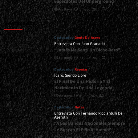
Sacerdotes Del Underground
Gustavo
1 mayo, 2026
0
Destacados
Destacados
Gente Del Acero
Entrevista Con Juan Granado
“Jamás Me Sentí Un Bicho Raro”
Gustavo
13 julio, 2026
0
Destacados
Reseñas
Ícaro: Siendo Libre
El Final De Una Historia Y El
Nacimiento De Una Leyenda
Gustavo
8 julio, 2026
0
Destacados
Notas
Entrevista Con Fernando Ricciardulli De
Azeroth
“A Las Bandas Nacionales Siempre
Le Buscan El Pelo Al Huevo”
Gustavo
21 mayo, 2026
2