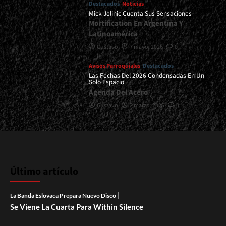
Destacados
Noticias
Mick Jelinic Cuenta Sus Sensaciones
Mortification En Argentina Y
Latinoamérica
Gustavo
7 mayo, 2026
0
Avisos Parroquiales
Destacados
Las Fechas Del 2026 Condensadas En Un
Solo Espacio
Agenda Del Acero
Gustavo
2 marzo, 2026
0
Último artículo
|
La Banda Eslovaca Prepara Nuevo Disco
Se Viene La Cuarta Para Within Silence