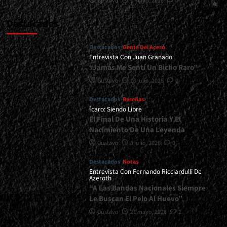
Gustavo
1 mayo, 2026
0
Destacados
Destacados
Gente Del Acero
Entrevista Con Juan Granado
“Jamás Me Sentí Un Bicho Raro”
Gustavo
13 julio, 2026
0
Destacados
Reseñas
Ícaro: Siendo Libre
El Final De Una Historia Y El
Nacimiento De Una Leyenda
Gustavo
8 julio, 2026
0
Destacados
Notas
Entrevista Con Fernando Ricciardulli De
Azeroth
“A Las Bandas Nacionales Siempre
Le Buscan El Pelo Al Huevo”
Gustavo
21 mayo, 2026
2