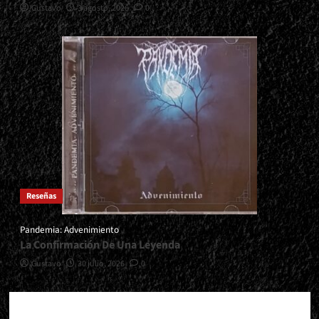
Gustavo
3 agosto, 2026
0
Reseñas
Pandemia: Advenimiento
La Confirmación De Una Leyenda
Gustavo
30 julio, 2026
0