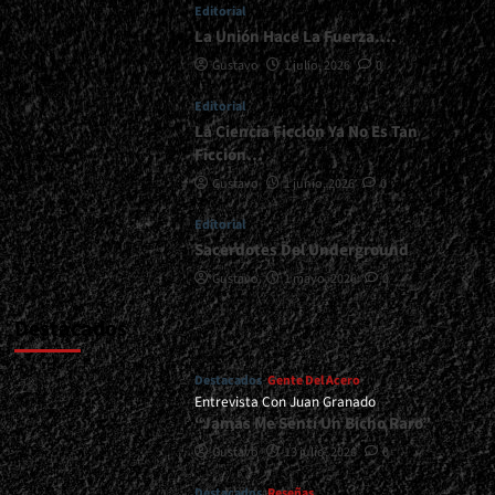
Editorial
La Unión Hace La Fuerza….
Gustavo
1 julio, 2026
0
Editorial
La Ciencia Ficción Ya No Es Tan
Ficción…
Gustavo
1 junio, 2026
0
Editorial
Sacerdotes Del Underground
Gustavo
1 mayo, 2026
0
Destacados
Destacados
Gente Del Acero
Entrevista Con Juan Granado
“Jamás Me Sentí Un Bicho Raro”
Gustavo
13 julio, 2026
0
Destacados
Reseñas