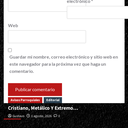
electrónico
*
Web
Guardar mi nombre, correo electrónico y sitio web en
este navegador para la próxima vez que haga un
comentario.
Avisos Parroquiales
Editorial
Cristiano, Metálico Y Extremo…
Editorial
Gustavo
1 agosto, 2026
0