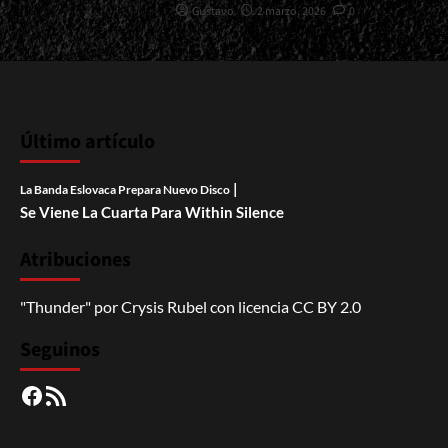
Gustavo
2 marzo, 2026
0
Último artículo
|
La Banda Eslovaca Prepara Nuevo Disco
Se Viene La Cuarta Para Within Silence
Atribuciones
"Thunder"
por
Crysis Rubel
con licencia
CC BY 2.0
Seguinos
Facebook
RSS