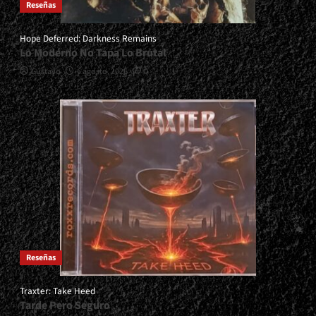
Reseñas
Hope Deferred: Darkness Remains
Lo Moderno No Tapa Lo Brutal
Gustavo
6 agosto, 2026
0
Reseñas
Traxter: Take Heed
Tarde Pero Seguro