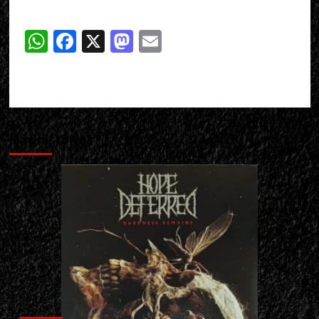
WhatsApp
Facebook
X
Mastodon
Email
Más historias