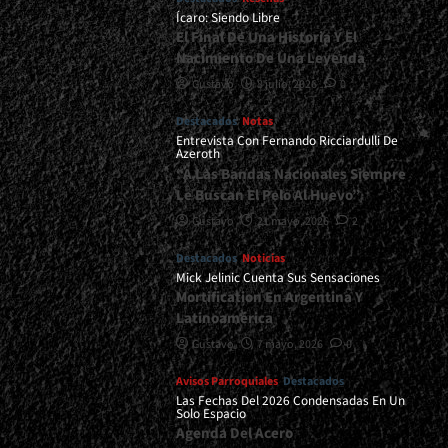
Ícaro: Siendo Libre
El Final De Una Historia Y El
Nacimiento De Una Leyenda
Gustavo
8 julio, 2026
0
Destacados
Notas
Entrevista Con Fernando Ricciardulli De
Azeroth
“A Las Bandas Nacionales Siempre
Le Buscan El Pelo Al Huevo”
Gustavo
21 mayo, 2026
2
Destacados
Noticias
Mick Jelinic Cuenta Sus Sensaciones
Mortification En Argentina Y
Latinoamérica
Gustavo
7 mayo, 2026
0
Avisos Parroquiales
Destacados
Las Fechas Del 2026 Condensadas En Un
Solo Espacio
Agenda Del Acero