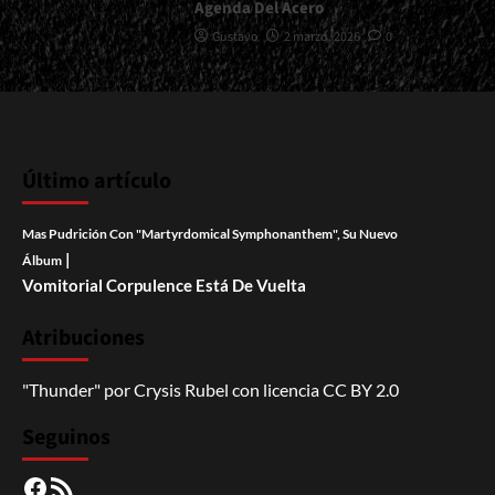
Agenda Del Acero
Gustavo
2 marzo, 2026
0
Último artículo
Mas Pudrición Con "Martyrdomical Symphonanthem", Su Nuevo
|
Álbum
Vomitorial Corpulence Está De Vuelta
Atribuciones
"Thunder"
por
Crysis Rubel
con licencia
CC BY 2.0
Seguinos
Facebook
RSS