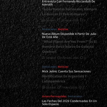
Entrevista Con Fernando Ricciardulli De
de
Azeroth
Zamarbide</div>
“A Las Bandas Nacionales Siempre
Le Buscan El Pelo Al Huevo”
Gustavo
21 mayo, 2026
2
Destacados
Noticias
Nuevo Álbum Disponible A Partir De Julio
De Este Año
“What Planet Are You From?” Es El
Nombre De Lo Nuevo De Galactic
Cowboys
Gustavo
15 mayo, 2026
0
Destacados
Noticias
Mick Jelinic Cuenta Sus Sensaciones
Mortification En Argentina Y
Latinoamérica
Gustavo
7 mayo, 2026
0
Avisos Parroquiales
Destacados
Las Fechas Del 2026 Condensadas En Un
Solo Espacio