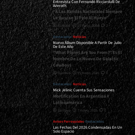
Entrevista Con Fernando Ricciardulli De
de
Azeroth
Zamarbide</div>
“A Las Bandas Nacionales Siempre
Le Buscan El Pelo Al Huevo”
Gustavo
21 mayo, 2026
2
Destacados
Noticias
Nuevo Álbum Disponible A Partir De Julio
De Este Año
“What Planet Are You From?” Es El
Nombre De Lo Nuevo De Galactic
Cowboys
Gustavo
15 mayo, 2026
0
Destacados
Noticias
Mick Jelinic Cuenta Sus Sensaciones
Mortification En Argentina Y
Latinoamérica
Gustavo
7 mayo, 2026
0
Avisos Parroquiales
Destacados
Las Fechas Del 2026 Condensadas En Un
Solo Espacio