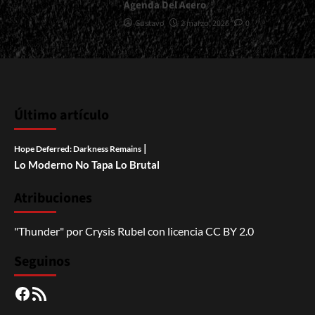
Agenda Del Acero
Gustavo
2 marzo, 2026
0
Último artículo
|
Hope Deferred: Darkness Remains
Lo Moderno No Tapa Lo Brutal
Atribuciones
"Thunder"
por
Crysis Rubel
con licencia
CC BY 2.0
Seguinos
Facebook
RSS