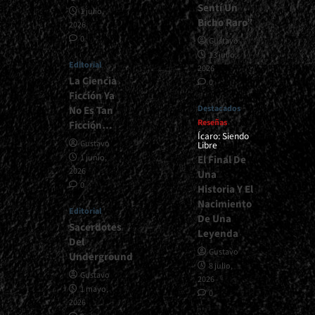
Sentí Un
1 julio,
Bicho Raro”
2026
0
Gustavo
13 julio,
Editorial
2026
La Ciencia
0
Ficción Ya
Destacados
No Es Tan
Reseñas
Ficción…
Ícaro: Siendo
Gustavo
Libre
1 junio,
El Final De
2026
Una
0
Historia Y El
Nacimiento
Editorial
De Una
Sacerdotes
Leyenda
Del
Gustavo
Underground
8 julio,
Gustavo
2026
1 mayo,
0
2026