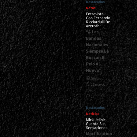
0
Destacados
Notas
Entrevista
Con Fernando
Ricciardulli De
Azeroth
“A Las
Bandas
Nacionales
Siempre Le
Buscan El
Pelo Al
Huevo”
Gustavo
21 mayo,
2026
2
Destacados
Noticias
Mick Jelinic
Cuenta Sus
Sensaciones
Mortification