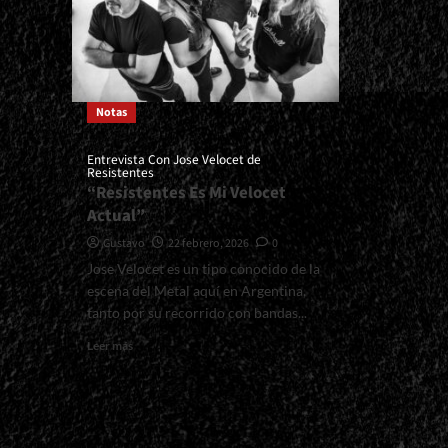
Notas
Entrevista Con Jose Velocet de
Resistentes
“Resistentes Es Mi Velocet
Actual”
Gustavo
22 febrero, 2026
0
Jose Velocet es un tipo conocido de la
escena del Metal aquí en Argentina,
tanto por su recorrido con bandas...
Read
Leer más
more
about
<small>Entrevista
Con
Jose