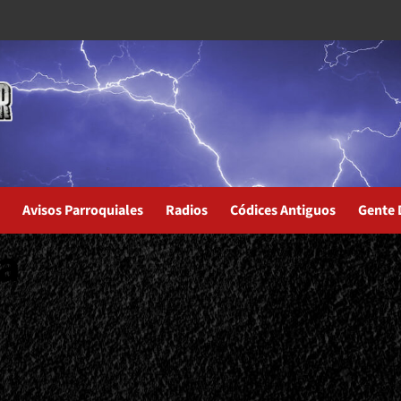
Avisos Parroquiales
Radios
Códices Antiguos
Gente 
a