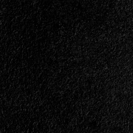
Velocet
de
Resistentes<span>
|
</span>
</small>
<div>“Resistentes
Es
Mi
Velocet
Actual”</div>