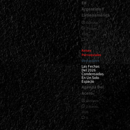
En
Argentina Y
Latinoamérica
Gustavo
7 mayo,
2026
0
Avisos
Parroquiales
Destacados
Las Fechas
Del 2026
Condensadas
En Un Solo
Espacio
Agenda Del
Acero
Gustavo
2 marzo,
2026
0