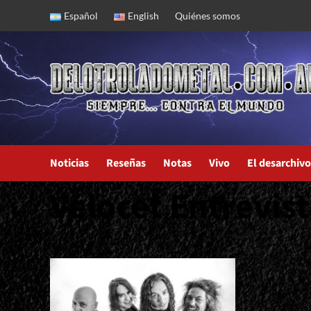
Skip
Español
English
Quiénes somos
to
content
Noticias
Reseñas
Notas
Vivo
El desarchivo
Velocet Entrevist