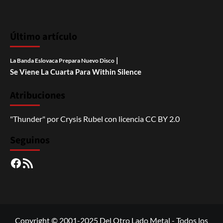
Último artículo
|
La Banda Eslovaca Prepara Nuevo Disco
Se Viene La Cuarta Para Within Silence
Atribuciones
"Thunder"
por
Crysis Rubel
con licencia
CC BY 2.0
Seguinos
Facebook
RSS
Copyright © 2001-2025 Del Otro Lado Metal - Todos los