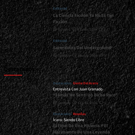
Nuevo
Editorial
Material<span>
|
La Ciencia Ficción Ya No Es Tan
</span>
Ficción…
</small>
Gustavo
1 junio, 2026
0
<div>Stairway
Trabaja
Editorial
En
Sacerdotes Del Underground
Nuevo
Disco</div>
Gustavo
1 mayo, 2026
0
Destacados
Destacados
Gente Del Acero
Entrevista Con Juan Granado
“Jamás Me Sentí Un Bicho Raro”
Gustavo
13 julio, 2026
0
Destacados
Reseñas
Ícaro: Siendo Libre
El Final De Una Historia Y El
Nacimiento De Una Leyenda