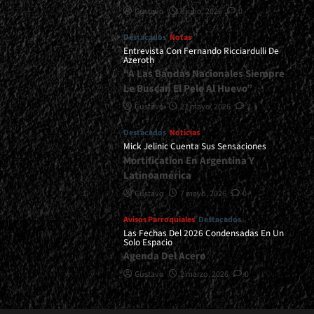
Gustavo
8 julio, 2026
0
Destacados
Notas
Entrevista Con Fernando Ricciardulli De
Azeroth
“A Las Bandas Nacionales Siempre
Le Buscan El Pelo Al Huevo”
Gustavo
21 mayo, 2026
2
Destacados
Noticias
Mick Jelinic Cuenta Sus Sensaciones
Mortification En Argentina Y
Latinoamérica
Gustavo
7 mayo, 2026
0
Avisos Parroquiales
Destacados
Las Fechas Del 2026 Condensadas En Un
Solo Espacio
Agenda Del Acero
Gustavo
2 marzo, 2026
0