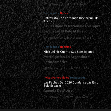
Gustavo
8 julio, 2026
0
Destacados
Notas
Entrevista Con Fernando Ricciardulli De
Azeroth
“A Las Bandas Nacionales Siempre
Le Buscan El Pelo Al Huevo”
Gustavo
21 mayo, 2026
2
Destacados
Noticias
Mick Jelinic Cuenta Sus Sensaciones
Mortification En Argentina Y
Latinoamérica
Gustavo
7 mayo, 2026
0
Avisos Parroquiales
Destacados
Las Fechas Del 2026 Condensadas En Un
Solo Espacio
Agenda Del Acero
Gustavo
2 marzo, 2026
0