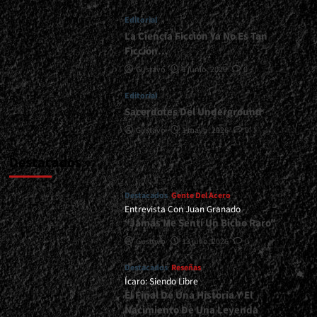
<div>Una
Editorial
Fórmula
Simple
La Ciencia Ficción Ya No Es Tan
Y
Ficción…
Efectiva</div>
Gustavo
1 junio, 2026
0
Editorial
Sacerdotes Del Underground
Gustavo
1 mayo, 2026
0
Destacados
Destacados
Gente Del Acero
Entrevista Con Juan Granado
“Jamás Me Sentí Un Bicho Raro”
Gustavo
13 julio, 2026
0
Destacados
Reseñas
Ícaro: Siendo Libre
El Final De Una Historia Y El
Nacimiento De Una Leyenda