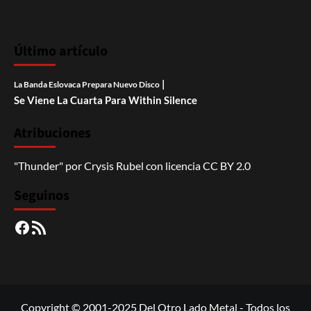
Último artículo
|
La Banda Eslovaca Prepara Nuevo Disco
Se Viene La Cuarta Para Within Silence
Atribuciones
"Thunder"
por
Crysis Rubel
con licencia
CC BY 2.0
Seguinos
Facebook
RSS
Copyright © 2001-2025 Del Otro Lado Metal - Todos los