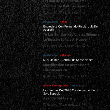
El Final De Una Historia Y El
Nacimiento De Una Leyenda
Gustavo
8 julio, 2026
0
Destacados
Notas
Entrevista Con Fernando Ricciardulli De
Azeroth
“A Las Bandas Nacionales Siempre
Le Buscan El Pelo Al Huevo”
Gustavo
21 mayo, 2026
2
Destacados
Noticias
Mick Jelinic Cuenta Sus Sensaciones
Mortification En Argentina Y
Latinoamérica
Gustavo
7 mayo, 2026
0
Avisos Parroquiales
Destacados
Las Fechas Del 2026 Condensadas En Un
Solo Espacio
Agenda Del Acero
Gustavo
2 marzo, 2026
0