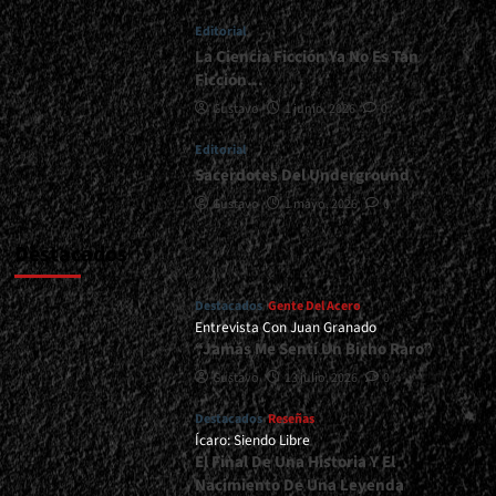
Historias
Editorial
Y
Algo
La Ciencia Ficción Ya No Es Tan
Más</div>
Ficción…
Gustavo
1 junio, 2026
0
Editorial
Sacerdotes Del Underground
Gustavo
1 mayo, 2026
0
Destacados
Destacados
Gente Del Acero
Entrevista Con Juan Granado
“Jamás Me Sentí Un Bicho Raro”
Gustavo
13 julio, 2026
0
Destacados
Reseñas
Ícaro: Siendo Libre
El Final De Una Historia Y El
Nacimiento De Una Leyenda