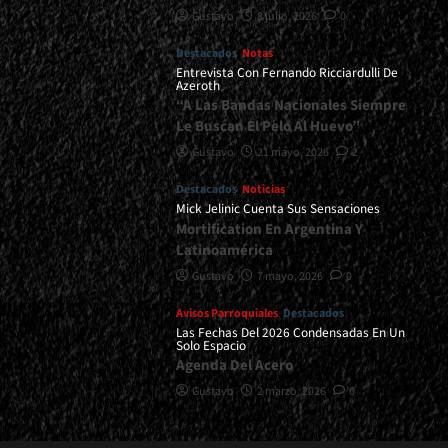
Gustavo
8 julio, 2026
0
Destacados
Notas
Entrevista Con Fernando Ricciardulli De
Azeroth
“A Las Bandas Nacionales Siempre
Le Buscan El Pelo Al Huevo”
Gustavo
21 mayo, 2026
2
Destacados
Noticias
Mick Jelinic Cuenta Sus Sensaciones
Mortification En Argentina Y
Latinoamérica
Gustavo
7 mayo, 2026
0
Avisos Parroquiales
Destacados
Las Fechas Del 2026 Condensadas En Un
Solo Espacio
Agenda Del Acero
Gustavo
2 marzo, 2026
0