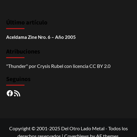
Último artículo
Aceldama Zine Nro. 6 – Año 2005
Atribuciones
"Thunder"
por
Crysis Rubel
con licencia
CC BY 2.0
Seguinos
Facebook
RSS
Copyright © 2001-2025 Del Otro Lado Metal - Todos los
derechos reservados
|
CoverNews
by AF themes.