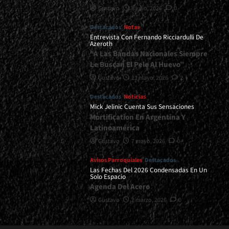
Gustavo
8 julio, 2026
0
Destacados
Notas
Entrevista Con Fernando Ricciardulli De
Azeroth
“A Las Bandas Nacionales Siempre
Le Buscan El Pelo Al Huevo”
Gustavo
21 mayo, 2026
2
Destacados
Noticias
Mick Jelinic Cuenta Sus Sensaciones
Mortification En Argentina Y
Latinoamérica
Gustavo
7 mayo, 2026
0
Avisos Parroquiales
Destacados
Las Fechas Del 2026 Condensadas En Un
Solo Espacio
Agenda Del Acero
Gustavo
2 marzo, 2026
0