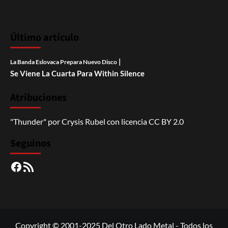
Último artículo
|
La Banda Eslovaca Prepara Nuevo Disco
Se Viene La Cuarta Para Within Silence
Atribuciones
"Thunder"
por
Crysis Rubel
con licencia
CC BY 2.0
Seguinos
Facebook
RSS
Copyright © 2001-2025 Del Otro Lado Metal - Todos los