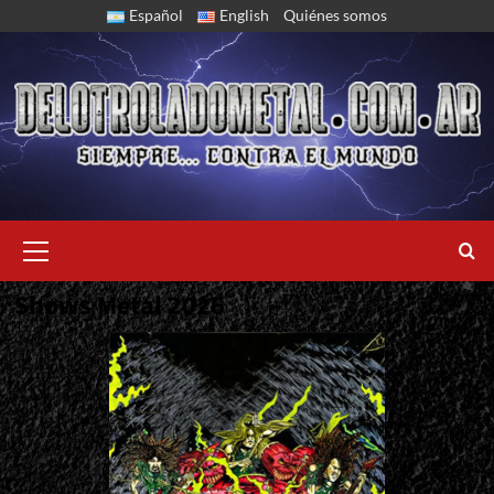
Skip
Español
English
Quiénes somos
to
content
Primary
Menu
Shows Metal 2026