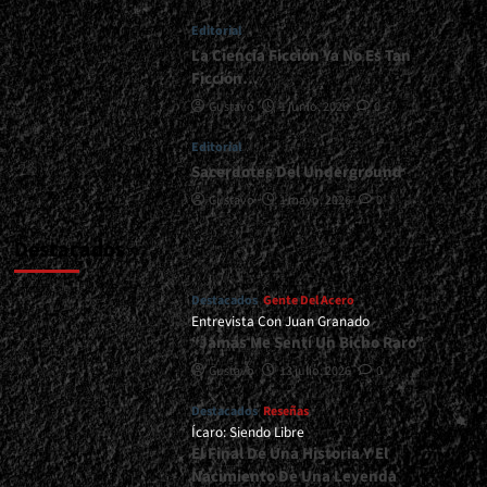
Espacio<span>
Editorial
|
</span>
La Ciencia Ficción Ya No Es Tan
</small>
Ficción…
<div>Agenda
Gustavo
1 junio, 2026
0
Del
Acero</div>
Editorial
Sacerdotes Del Underground
Gustavo
1 mayo, 2026
0
Destacados
Destacados
Gente Del Acero
Entrevista Con Juan Granado
“Jamás Me Sentí Un Bicho Raro”
Gustavo
13 julio, 2026
0
Destacados
Reseñas
Ícaro: Siendo Libre
El Final De Una Historia Y El
Nacimiento De Una Leyenda