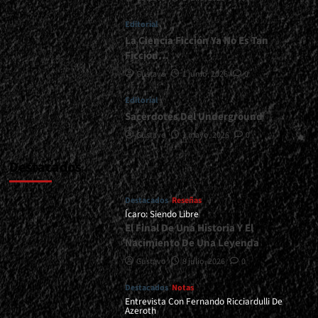
</span>
Editorial
</small>
<div>Metal
La Ciencia Ficción Ya No Es Tan
Extremo
Ficción…
Desde
Gustavo
1 junio, 2026
0
El
Fin
Editorial
Del
Sacerdotes Del Underground
Mundo</div>
Gustavo
1 mayo, 2026
0
Destacados
Destacados
Reseñas
Ícaro: Siendo Libre
El Final De Una Historia Y El
Nacimiento De Una Leyenda
Gustavo
8 julio, 2026
0
Destacados
Notas
Entrevista Con Fernando Ricciardulli De
Azeroth