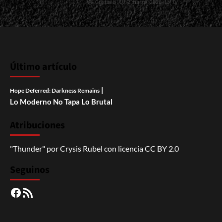
Gustavo
2 marzo, 2026
0
Último artículo
|
Hope Deferred: Darkness Remains
Lo Moderno No Tapa Lo Brutal
Atribuciones
"Thunder"
por
Crysis Rubel
con licencia
CC BY 2.0
Seguinos
Facebook
RSS