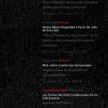
“A Las Bandas Nacionales Siempre
Le Buscan El Pelo Al Huevo”
Gustavo
21 mayo, 2026
2
Destacados
Noticias
Nuevo Álbum Disponible A Partir De Julio
De Este Año
“What Planet Are You From?” Es El
Nombre De Lo Nuevo De Galactic
Cowboys
Gustavo
15 mayo, 2026
0
Destacados
Noticias
Mick Jelinic Cuenta Sus Sensaciones
Mortification En Argentina Y
Latinoamérica
Gustavo
7 mayo, 2026
0
Avisos Parroquiales
Destacados
Las Fechas Del 2026 Condensadas En Un
Solo Espacio
Agenda Del Acero