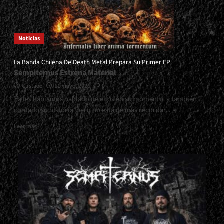
Noticias
La Banda Chilena De Death Metal Prepara Su Primer EP
Sempiternus Estrena Material
Gustavo
11 mayo, 2026
0
Ya les habíamos hablado de ellos en su momento, y también
contado su historia, pero no está de más recordar...
Read
Leer más
more
about
<small>La
Banda
Chilena
De
Death
Metal
Prepara
Su