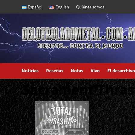
Skip
Español
English
Quiénes somos
to
content
Noticias
Reseñas
Notas
Vivo
El desarchivo
Sacrament Thra