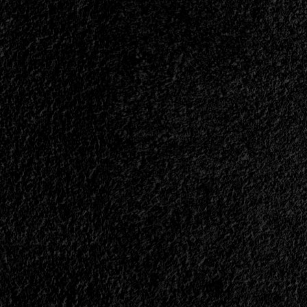
nro.
1
–
Octubre
2008