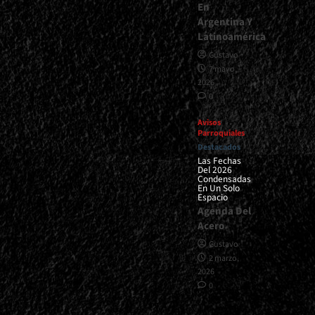
En
Argentina Y
Latinoamérica
Gustavo
7 mayo,
2026
0
Avisos
Parroquiales
Destacados
Las Fechas
Del 2026
Condensadas
En Un Solo
Espacio
Agenda Del
Acero
Gustavo
2 marzo,
2026
0