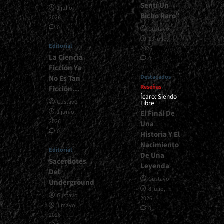
Sentí Un
1 julio,
Bicho Raro”
2026
0
Gustavo
13 julio,
Editorial
2026
La Ciencia
0
Ficción Ya
Destacados
No Es Tan
Reseñas
Ficción…
Ícaro: Siendo
Gustavo
Libre
1 junio,
El Final De
2026
Una
0
Historia Y El
Nacimiento
Editorial
De Una
Sacerdotes
Leyenda
Del
Gustavo
Underground
8 julio,
Gustavo
2026
1 mayo,
0
2026