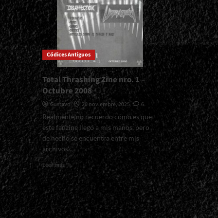
Códices Antiguos
Total Thrashing Zine nro. 1 –
Octubre 2008
Gustavo
20 noviembre, 2025
6
Realmente no recuerdo cómo es que
este fanzine llegó a mis manos, pero
de hecho se encuentra entre mis
archivos...
Read
Leer más
more
about
Total
Thrashing
Zine