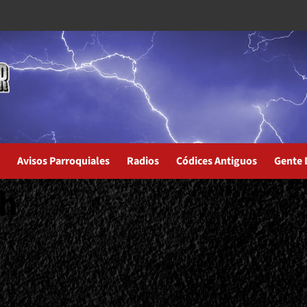
Avisos Parroquiales
Radios
Códices Antiguos
Gente 
sh