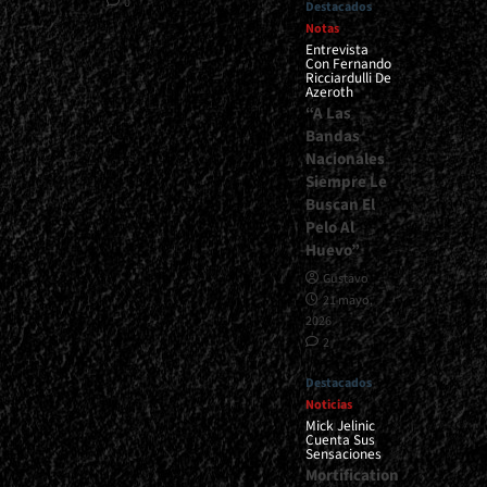
0
Destacados
Notas
Entrevista
Con Fernando
Ricciardulli De
Azeroth
“A Las
Bandas
Nacionales
Siempre Le
Buscan El
Pelo Al
Huevo”
Gustavo
21 mayo,
2026
2
Destacados
Noticias
Mick Jelinic
Cuenta Sus
Sensaciones
Mortification