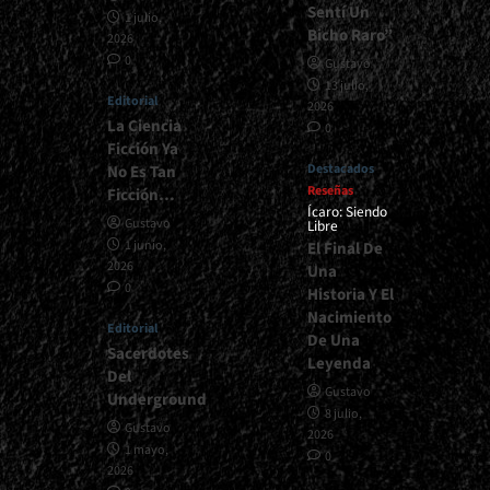
Sentí Un
1 julio,
Bicho Raro”
2026
0
Gustavo
13 julio,
Editorial
2026
La Ciencia
0
Ficción Ya
Destacados
No Es Tan
Reseñas
Ficción…
Ícaro: Siendo
Gustavo
Libre
1 junio,
El Final De
2026
Una
0
Historia Y El
Nacimiento
Editorial
De Una
Sacerdotes
Leyenda
Del
Gustavo
Underground
8 julio,
Gustavo
2026
1 mayo,
0
2026