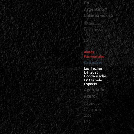
En
Argentina Y
Latinoamérica
Gustavo
7 mayo,
2026
0
Avisos
Parroquiales
Destacados
Las Fechas
Del 2026
Condensadas
En Un Solo
Espacio
Agenda Del
Acero
Gustavo
2 marzo,
2026
0