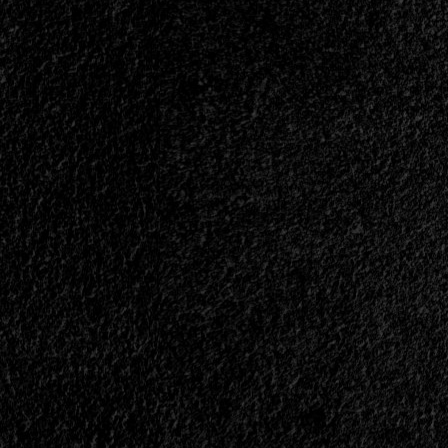
Despliega
Todo
Su
Extremo
Arsenal...
<span>
|
</span>
</small>
<div>La
Expansión
Del
Death
Metal
y
Sus
Variantes…
</div>