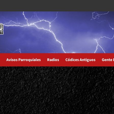
Avisos Parroquiales
Radios
Códices Antiguos
Gente 