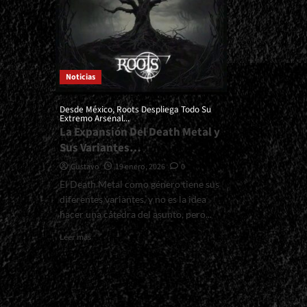
Noticias
Desde México, Roots Despliega Todo Su
Extremo Arsenal...
La Expansión Del Death Metal y
Sus Variantes…
Gustavo
19 enero, 2026
0
El Death Metal como género tiene sus
diferentes variantes, y no es la idea
hacer una cátedra del asunto, pero...
Read
Leer más
more
about
<small>Desde
México,
Roots