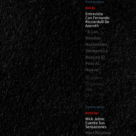
0
Destacados
Notas
Entrevista
Con Fernando
Ricciardulli De
Azeroth
“A Las
Bandas
Nacionales
Siempre Le
Buscan El
Pelo Al
Huevo”
Gustavo
21 mayo,
2026
2
Destacados
Noticias
Mick Jelinic
Cuenta Sus
Sensaciones
Mortification