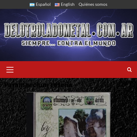
Skip
Español
English
Quiénes somos
to
content
Primary
Menu
Paramaecium reseña