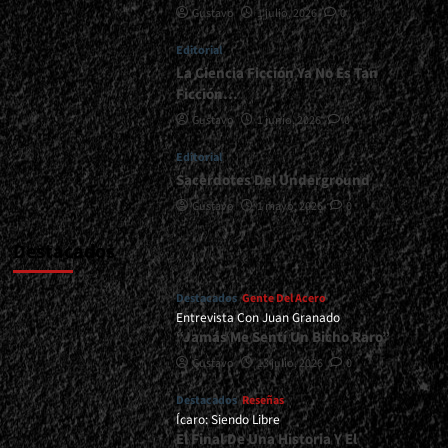
Gustavo
1 julio, 2026
0
</small>
<div>Una
Editorial
Eterna
Exhumación</div>
La Ciencia Ficción Ya No Es Tan
Ficción…
Gustavo
1 junio, 2026
0
Editorial
Sacerdotes Del Underground
Gustavo
1 mayo, 2026
0
Destacados
Destacados
Gente Del Acero
Entrevista Con Juan Granado
“Jamás Me Sentí Un Bicho Raro”
Gustavo
13 julio, 2026
0
Destacados
Reseñas
Ícaro: Siendo Libre
El Final De Una Historia Y El