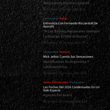
Nacimiento De Una Leyenda
Gustavo
8 julio, 2026
0
Destacados
Notas
Entrevista Con Fernando Ricciardulli De
Azeroth
“A Las Bandas Nacionales Siempre
Le Buscan El Pelo Al Huevo”
Gustavo
21 mayo, 2026
2
Destacados
Noticias
Mick Jelinic Cuenta Sus Sensaciones
Mortification En Argentina Y
Latinoamérica
Gustavo
7 mayo, 2026
0
Avisos Parroquiales
Destacados
Las Fechas Del 2026 Condensadas En Un
Solo Espacio
Agenda Del Acero
Gustavo
2 marzo, 2026
0