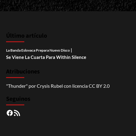
Último artículo
|
La Banda Eslovaca Prepara Nuevo Disco
Se Viene La Cuarta Para Within Silence
Atribuciones
"Thunder"
por
Crysis Rubel
con licencia
CC BY 2.0
Seguinos
Facebook
RSS