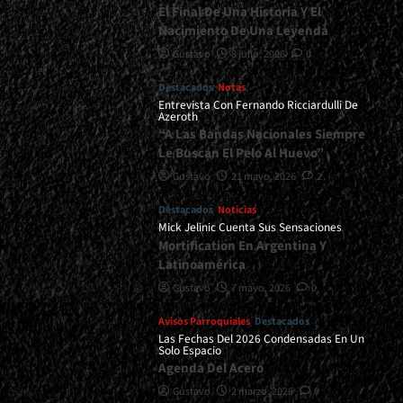
El Final De Una Historia Y El
Nacimiento De Una Leyenda
Gustavo
8 julio, 2026
0
Destacados
Notas
Entrevista Con Fernando Ricciardulli De
Azeroth
“A Las Bandas Nacionales Siempre
Le Buscan El Pelo Al Huevo”
Gustavo
21 mayo, 2026
2
Destacados
Noticias
Mick Jelinic Cuenta Sus Sensaciones
Mortification En Argentina Y
Latinoamérica
Gustavo
7 mayo, 2026
0
Avisos Parroquiales
Destacados
Las Fechas Del 2026 Condensadas En Un
Solo Espacio
Agenda Del Acero
Gustavo
2 marzo, 2026
0