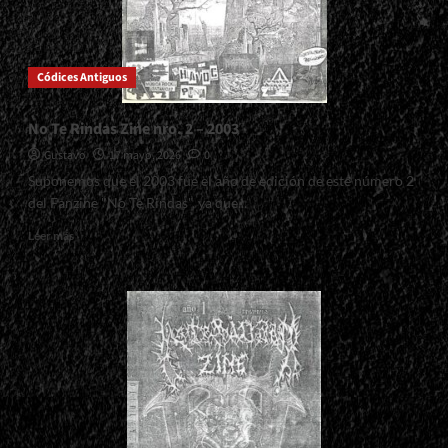
Códices Antiguos
No Te Rindas Zine nro. 2 – 2003
Gustavo
17 mayo, 2026
0
Suponemos que el 2003 fue el año de edición de este número 2
del Fanzine "No Te Rindas", ya que...
Read
Leer más
more
about
No
Te
Rindas
Zine
nro.
2
–
2003