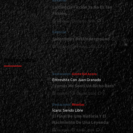
Editorial
La Ciencia Ficción Ya No Es Tan
Ficción…
Gustavo
1 junio, 2026
0
Editorial
Sacerdotes Del Underground
Gustavo
1 mayo, 2026
0
Destacados
Destacados
Gente Del Acero
Entrevista Con Juan Granado
“Jamás Me Sentí Un Bicho Raro”
Gustavo
13 julio, 2026
0
Destacados
Reseñas
Ícaro: Siendo Libre
El Final De Una Historia Y El
Nacimiento De Una Leyenda
Gustavo
8 julio, 2026
0