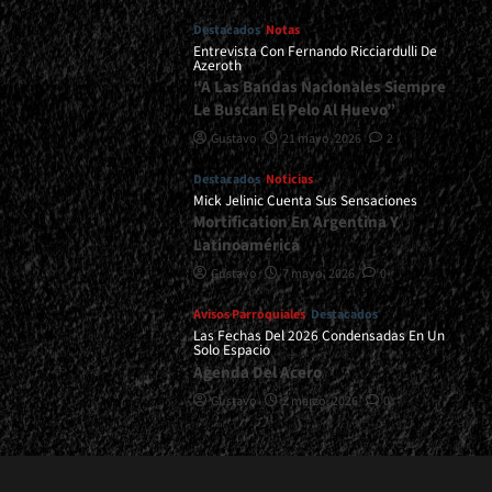
Destacados
Notas
Entrevista Con Fernando Ricciardulli De
Azeroth
“A Las Bandas Nacionales Siempre
Le Buscan El Pelo Al Huevo”
Gustavo
21 mayo, 2026
2
Destacados
Noticias
Mick Jelinic Cuenta Sus Sensaciones
Mortification En Argentina Y
Latinoamérica
Gustavo
7 mayo, 2026
0
Avisos Parroquiales
Destacados
Las Fechas Del 2026 Condensadas En Un
Solo Espacio
Agenda Del Acero
Gustavo
2 marzo, 2026
0