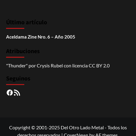
Último artículo
Aceldama Zine Nro. 6 – Año 2005
Atribuciones
"Thunder"
por
Crysis Rubel
con licencia
CC BY 2.0
Seguinos
Facebook
RSS
Copyright © 2001-2025 Del Otro Lado Metal - Todos los
derechos reservados
|
CoverNews
by AF themes.