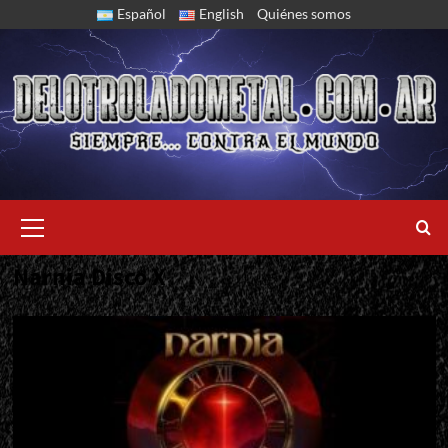
Skip
Español
English
Quiénes somos
to
content
Primary
Menu
Narnia Disco X