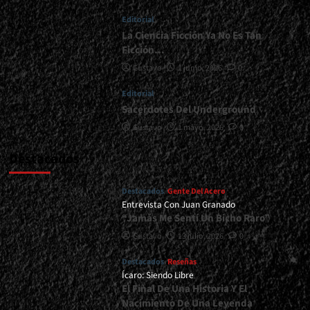
<span>
Editorial
|
</span>
La Ciencia Ficción Ya No Es Tan
</small>
Ficción…
<div>Finalmente
Gustavo
1 junio, 2026
0
Narnia
Devela
Editorial
Su
Sacerdotes Del Underground
Nuevo
Álbum</div>
Gustavo
1 mayo, 2026
0
Destacados
Destacados
Gente Del Acero
Entrevista Con Juan Granado
“Jamás Me Sentí Un Bicho Raro”
Gustavo
13 julio, 2026
0
Destacados
Reseñas
Ícaro: Siendo Libre
El Final De Una Historia Y El
Nacimiento De Una Leyenda