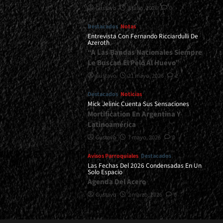
Gustavo
8 julio, 2026
0
Destacados
Notas
Entrevista Con Fernando Ricciardulli De
Azeroth
“A Las Bandas Nacionales Siempre
Le Buscan El Pelo Al Huevo”
Gustavo
21 mayo, 2026
2
Destacados
Noticias
Mick Jelinic Cuenta Sus Sensaciones
Mortification En Argentina Y
Latinoamérica
Gustavo
7 mayo, 2026
0
Avisos Parroquiales
Destacados
Las Fechas Del 2026 Condensadas En Un
Solo Espacio
Agenda Del Acero
Gustavo
2 marzo, 2026
0