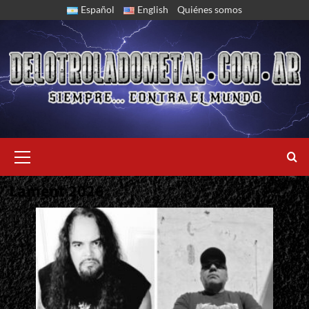
Skip
Español
English
Quiénes somos
to
content
Primary
Menu
Lament 2026