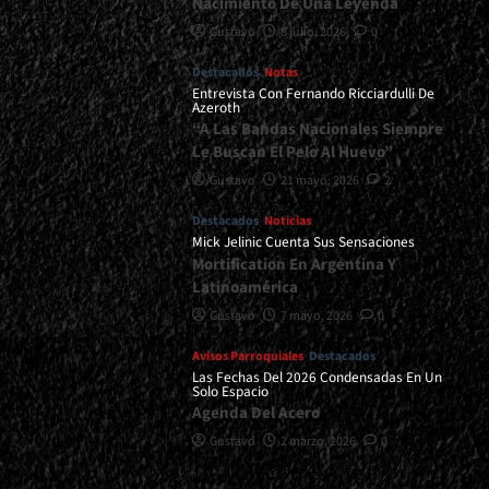
Nacimiento De Una Leyenda
Gustavo
8 julio, 2026
0
Destacados
Notas
Entrevista Con Fernando Ricciardulli De
Azeroth
“A Las Bandas Nacionales Siempre
Le Buscan El Pelo Al Huevo”
Gustavo
21 mayo, 2026
2
Destacados
Noticias
Mick Jelinic Cuenta Sus Sensaciones
Mortification En Argentina Y
Latinoamérica
Gustavo
7 mayo, 2026
0
Avisos Parroquiales
Destacados
Las Fechas Del 2026 Condensadas En Un
Solo Espacio
Agenda Del Acero
Gustavo
2 marzo, 2026
0