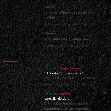
</span>
Editorial
</small>
<div>Se
La Ciencia Ficción Ya No Es Tan
Viene
Ficción…
El
Gustavo
1 junio, 2026
0
Debut
De
Editorial
Iron
Sacerdotes Del Underground
Faith</div>
Gustavo
1 mayo, 2026
0
Destacados
Destacados
Gente Del Acero
Entrevista Con Juan Granado
“Jamás Me Sentí Un Bicho Raro”
Gustavo
13 julio, 2026
0
Destacados
Reseñas
Ícaro: Siendo Libre
El Final De Una Historia Y El
Nacimiento De Una Leyenda