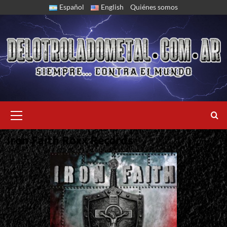
Skip
Español
English
Quiénes somos
to
content
Primary
Menu
Iron Faith Roxx Records