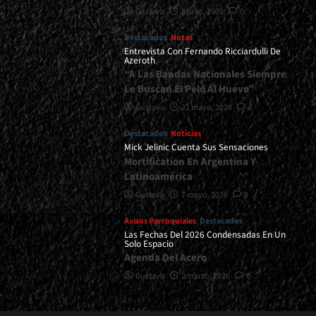
Gustavo
8 julio, 2026
0
Destacados
Notas
Entrevista Con Fernando Ricciardulli De
Azeroth
“A Las Bandas Nacionales Siempre
Le Buscan El Pelo Al Huevo”
Gustavo
21 mayo, 2026
2
Destacados
Noticias
Mick Jelinic Cuenta Sus Sensaciones
Mortification En Argentina Y
Latinoamérica
Gustavo
7 mayo, 2026
0
Avisos Parroquiales
Destacados
Las Fechas Del 2026 Condensadas En Un
Solo Espacio
Agenda Del Acero
Gustavo
2 marzo, 2026
0