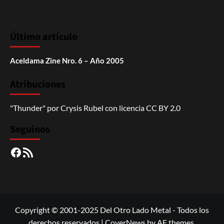
Último artículo
Aceldama Zine Nro. 6 – Año 2005
Atribuciones
"Thunder"
por
Crysis Rubel
con licencia
CC BY 2.0
Seguinos
Facebook
RSS
Copyright © 2001-2025 Del Otro Lado Metal - Todos los
derechos reservados
|
CoverNews
by AF themes.