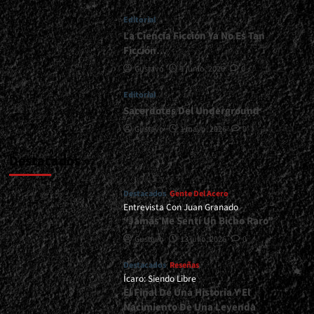
<div>El
Editorial
Regreso
De
La Ciencia Ficción Ya No Es Tan
Un
Ficción…
Clásico</div>
Gustavo
1 junio, 2026
0
Editorial
Sacerdotes Del Underground
Gustavo
1 mayo, 2026
0
Destacados
Destacados
Gente Del Acero
Entrevista Con Juan Granado
“Jamás Me Sentí Un Bicho Raro”
Gustavo
13 julio, 2026
0
Destacados
Reseñas
Ícaro: Siendo Libre
El Final De Una Historia Y El
Nacimiento De Una Leyenda