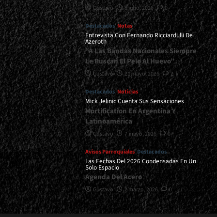
Gustavo
8 julio, 2026
0
Destacados
Notas
Entrevista Con Fernando Ricciardulli De
Azeroth
“A Las Bandas Nacionales Siempre
Le Buscan El Pelo Al Huevo”
Gustavo
21 mayo, 2026
2
Destacados
Noticias
Mick Jelinic Cuenta Sus Sensaciones
Mortification En Argentina Y
Latinoamérica
Gustavo
7 mayo, 2026
0
Avisos Parroquiales
Destacados
Las Fechas Del 2026 Condensadas En Un
Solo Espacio
Agenda Del Acero
Gustavo
2 marzo, 2026
0