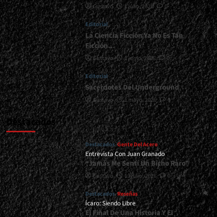
Gustavo
1 julio, 2026
0
de
2026<span>
Editorial
|
</span>
La Ciencia Ficción Ya No Es Tan
</small>
Ficción…
<div>Ignescent
Gustavo
1 junio, 2026
0
Se
Mueve
Editorial
Hacia
Sacerdotes Del Underground
Lo
Eterno…
Gustavo
1 mayo, 2026
0
</div>
Destacados
Destacados
Gente Del Acero
Entrevista Con Juan Granado
“Jamás Me Sentí Un Bicho Raro”
Gustavo
13 julio, 2026
0
Destacados
Reseñas
Ícaro: Siendo Libre
El Final De Una Historia Y El