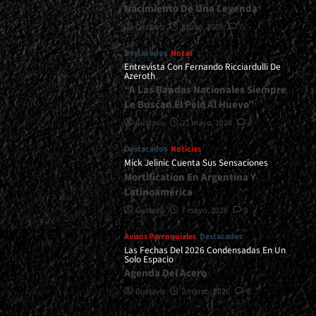
Nacimiento De Una Leyenda
Gustavo
8 julio, 2026
0
Destacados
Notas
Entrevista Con Fernando Ricciardulli De
Azeroth
“A Las Bandas Nacionales Siempre
Le Buscan El Pelo Al Huevo”
Gustavo
21 mayo, 2026
2
Destacados
Noticias
Mick Jelinic Cuenta Sus Sensaciones
Mortification En Argentina Y
Latinoamérica
Gustavo
7 mayo, 2026
0
Avisos Parroquiales
Destacados
Las Fechas Del 2026 Condensadas En Un
Solo Espacio
Agenda Del Acero
Gustavo
2 marzo, 2026
0