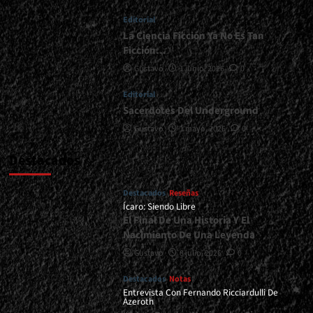
</small>
Editorial
<div>La
Energía
La Ciencia Ficción Ya No Es Tan
Nuclear
Ficción…
Y
Gustavo
1 junio, 2026
0
Sus
Leyes</div>
Editorial
Sacerdotes Del Underground
Gustavo
1 mayo, 2026
0
Destacados
Destacados
Reseñas
Ícaro: Siendo Libre
El Final De Una Historia Y El
Nacimiento De Una Leyenda
Gustavo
8 julio, 2026
0
Destacados
Notas
Entrevista Con Fernando Ricciardulli De
Azeroth