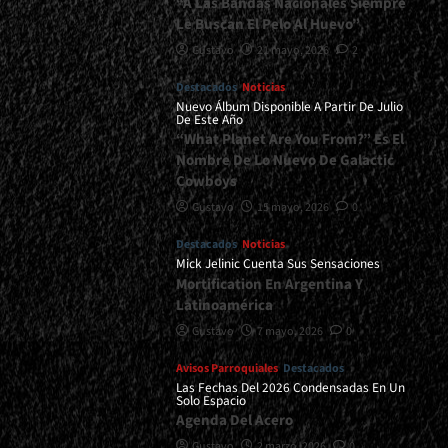
“A Las Bandas Nacionales Siempre
Le Buscan El Pelo Al Huevo”
Gustavo
21 mayo, 2026
2
Destacados
Noticias
Nuevo Álbum Disponible A Partir De Julio
De Este Año
“What Planet Are You From?” Es El
Nombre De Lo Nuevo De Galactic
Cowboys
Gustavo
15 mayo, 2026
0
Destacados
Noticias
Mick Jelinic Cuenta Sus Sensaciones
Mortification En Argentina Y
Latinoamérica
Gustavo
7 mayo, 2026
0
Avisos Parroquiales
Destacados
Las Fechas Del 2026 Condensadas En Un
Solo Espacio
Agenda Del Acero
Gustavo
2 marzo, 2026
0