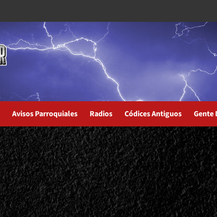
Avisos Parroquiales
Radios
Códices Antiguos
Gente 