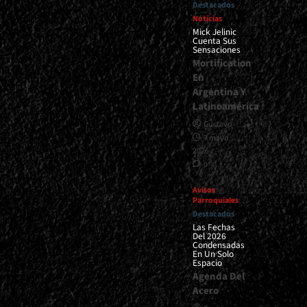
Destacados
Noticias
Mick Jelinic
Cuenta Sus
Sensaciones
Mortification
En
Argentina Y
Latinoamérica
Gustavo
7 mayo,
2026
0
Avisos
Parroquiales
Destacados
Las Fechas
Del 2026
Condensadas
En Un Solo
Espacio
Agenda Del
Acero