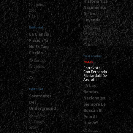
Historia Y El
1 julio,
Nacimiento
2026
De Una
0
Leyenda
Editorial
Gustavo
La Ciencia
8 julio,
2026
Ficción Ya
0
No Es Tan
Ficción…
Destacados
Gustavo
Notas
1 junio,
Entrevista
Con Fernando
2026
Ricciardulli De
0
Azeroth
“A Las
Editorial
Bandas
Sacerdotes
Nacionales
Del
Siempre Le
Underground
Buscan El
Pelo Al
Gustavo
1 mayo,
Huevo”
2026
Gustavo