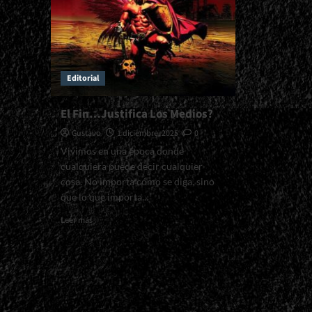
Editorial
El Fin…Justifica Los Medios?
Gustavo
1 diciembre, 2025
0
Vivimos en una época donde
cualquiera puede decir cualquier
cosa. No importa cómo se diga, sino
que lo que importa...
Read
Leer más
more
about
El
Fin…
Justifica
Los
Medios?