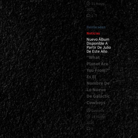
0
21 mayo,
2026
2
Destacados
Noticias
Nuevo Álbum
Disponible A
Partir De Julio
De Este Año
“What
Planet Are
You From?”
Es El
Nombre De
Lo Nuevo
De Galactic
Cowboys
Gustavo
15 mayo,
2026
0