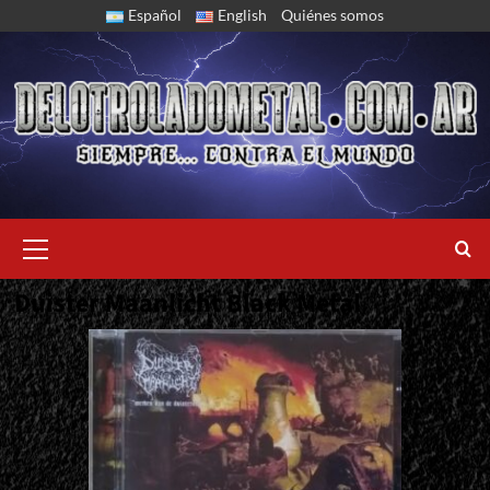
Skip
Español
English
Quiénes somos
to
content
Primary
Menu
Duister Maanlicht Black Metal