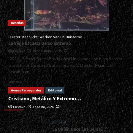
Reseñas
Duister Maanlicht: Werken Van De Duisternis
La Vieja Escuela De Lo Extremo
Gustavo
18 noviembre, 2025
0
(2024 - SneeuwStorm Produkties) Una banda con historia, con
trayectoria. De eso se trata el proyecto Duister Maanlicht
(vocablo en...
Read
Leer más
more
Avisos Parroquiales
Editorial
about
Cristiano, Metálico Y Extremo…
<small>Duister
Editorial
Maanlicht:
Gustavo
1 agosto, 2026
0
Werken
Van
De
Editorial
Duisternis<span>
La Unión Hace La Fuerza….
|