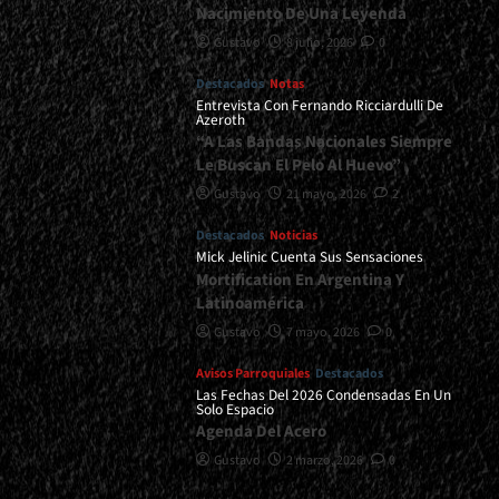
Nacimiento De Una Leyenda
Gustavo
8 julio, 2026
0
Destacados
Notas
Entrevista Con Fernando Ricciardulli De
Azeroth
“A Las Bandas Nacionales Siempre
Le Buscan El Pelo Al Huevo”
Gustavo
21 mayo, 2026
2
Destacados
Noticias
Mick Jelinic Cuenta Sus Sensaciones
Mortification En Argentina Y
Latinoamérica
Gustavo
7 mayo, 2026
0
Avisos Parroquiales
Destacados
Las Fechas Del 2026 Condensadas En Un
Solo Espacio
Agenda Del Acero
Gustavo
2 marzo, 2026
0