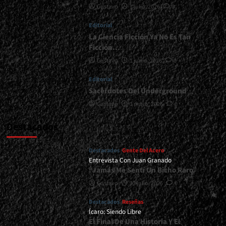
Gustavo
1 julio, 2026
0
</span>
</small>
Editorial
<div>La
Vieja
La Ciencia Ficción Ya No Es Tan
Escuela
Ficción…
De
Gustavo
1 junio, 2026
0
Lo
Extremo</div>
Editorial
Sacerdotes Del Underground
Gustavo
1 mayo, 2026
0
Destacados
Destacados
Gente Del Acero
Entrevista Con Juan Granado
“Jamás Me Sentí Un Bicho Raro”
Gustavo
13 julio, 2026
0
Destacados
Reseñas
Ícaro: Siendo Libre
El Final De Una Historia Y El