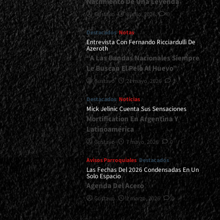
Nacimiento De Una Leyenda
Gustavo
8 julio, 2026
0
Destacados
Notas
Entrevista Con Fernando Ricciardulli De
Azeroth
“A Las Bandas Nacionales Siempre
Le Buscan El Pelo Al Huevo”
Gustavo
21 mayo, 2026
2
Destacados
Noticias
Mick Jelinic Cuenta Sus Sensaciones
Mortification En Argentina Y
Latinoamérica
Gustavo
7 mayo, 2026
0
Avisos Parroquiales
Destacados
Las Fechas Del 2026 Condensadas En Un
Solo Espacio
Agenda Del Acero
Gustavo
2 marzo, 2026
0