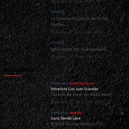
Gustavo
1 julio, 2026
0
en
Marquee,
Editorial
Buenos
Aires
La Ciencia Ficción Ya No Es Tan
-
Ficción…
20/12/2025<span>
Gustavo
1 junio, 2026
0
|
</span>
Editorial
</small>
Sacerdotes Del Underground
<div>Una
Noche
Gustavo
1 mayo, 2026
0
Casi
Perfecta</div>
Destacados
Destacados
Gente Del Acero
Entrevista Con Juan Granado
“Jamás Me Sentí Un Bicho Raro”
Gustavo
13 julio, 2026
0
Destacados
Reseñas
Ícaro: Siendo Libre
El Final De Una Historia Y El