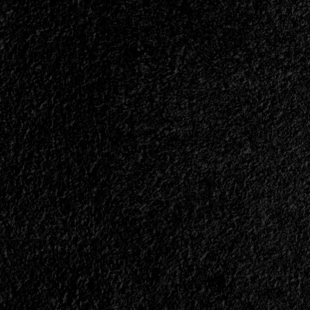
Barni,
Lázaro
y
Raza
Fuerte
En
Marquee
Session
Live<span>
|
</span>
</small>
<div>El
28
De
Marzo
Se
Viene
Otra
Noche
De
Metal</div>