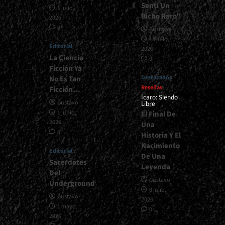
Sentí Un
1 julio,
Bicho Raro”
2026
0
Gustavo
13 julio,
Editorial
2026
La Ciencia
0
Ficción Ya
Destacados
No Es Tan
Reseñas
Ficción…
Ícaro: Siendo
Gustavo
Libre
1 junio,
El Final De
2026
Una
0
Historia Y El
Nacimiento
Editorial
De Una
Sacerdotes
Leyenda
Del
Gustavo
Underground
8 julio,
Gustavo
2026
1 mayo,
0
2026