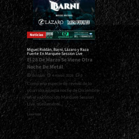
Noticias
Miguel Roldán, Barni, Lázaro y Raza
Fuerte En Marquee Session Live
El 28 De Marzo Se Viene Otra
Noche De Metal
Gustavo
4 marzo, 2026
0
Como una especie de revival de lo
ocurrido aquella noche de Diciembre
en el ya conocido Marquee Session
Live, nuevamente...
Read
Leer más
more
about
<small>Miguel
Roldán,