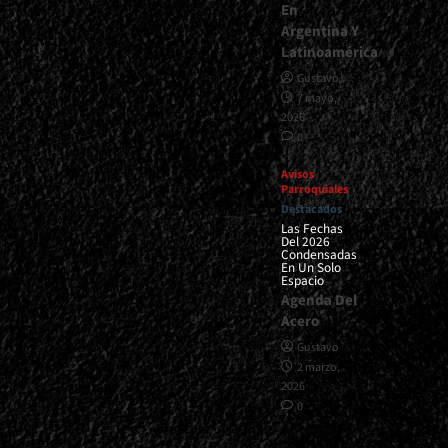
En
Argentina Y
Latinoamérica
Gustavo
7 mayo,
2026
0
Avisos
Parroquiales
Destacados
Las Fechas
Del 2026
Condensadas
En Un Solo
Espacio
Agenda Del
Acero
Gustavo
2 marzo,
2026
0