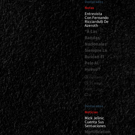
0
Destacados
Notas
Entrevista
Con Fernando
Ricciardulli De
Azeroth
“A Las
Bandas
Nacionales
Siempre Le
Buscan El
Pelo Al
Huevo”
Gustavo
21 mayo,
2026
2
Destacados
Noticias
Mick Jelinic
Cuenta Sus
Sensaciones
Mortification