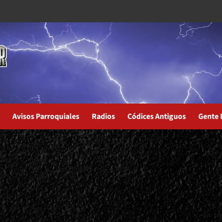
Avisos Parroquiales
Radios
Códices Antiguos
Gente 