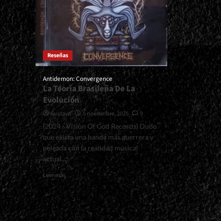
Reseñas
Antidemon: Convergence
La Teoría Brasileña De La
Evolución
Gustavo
5 noviembre, 2025
0
(2024 - Vision Of God Records) Dudo
que exista una banda más guerrera y
peleada con la realidad musical
actual...
Read
Leer más
more
about
<small>Antidemon:
Convergence<span>
|