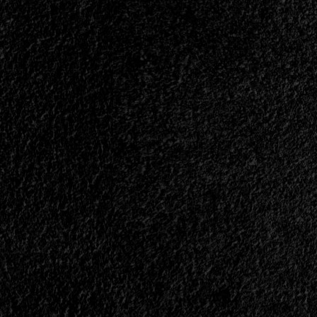
</span>
</small>
<div>La
Teoría
Brasileña
De
La
Evolución</div>