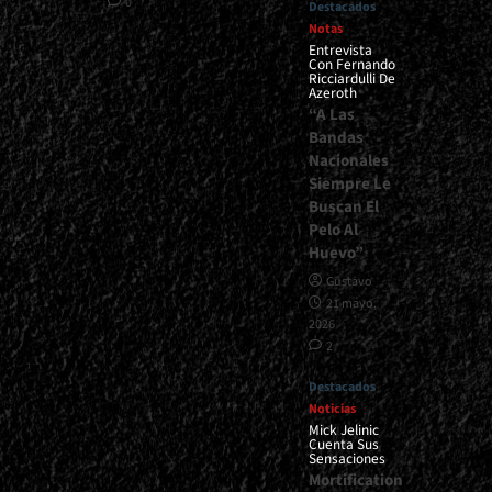
0
Destacados
Notas
Entrevista
Con Fernando
Ricciardulli De
Azeroth
“A Las
Bandas
Nacionales
Siempre Le
Buscan El
Pelo Al
Huevo”
Gustavo
21 mayo,
2026
2
Destacados
Noticias
Mick Jelinic
Cuenta Sus
Sensaciones
Mortification