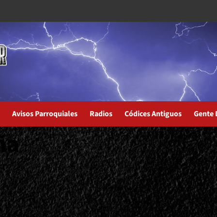
Avisos Parroquiales
Radios
Códices Antiguos
Gente 
ña