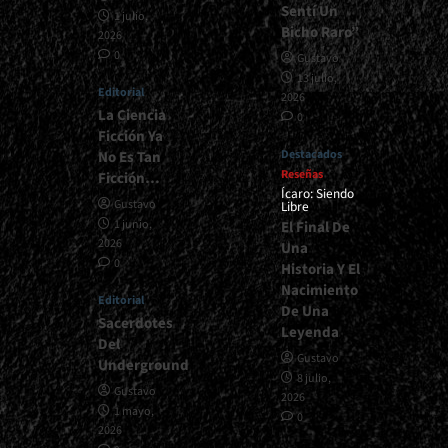
Sentí Un
1 julio,
Bicho Raro”
2026
0
Gustavo
13 julio,
Editorial
2026
La Ciencia
0
Ficción Ya
Destacados
No Es Tan
Reseñas
Ficción…
Ícaro: Siendo
Gustavo
Libre
1 junio,
El Final De
2026
Una
0
Historia Y El
Nacimiento
Editorial
De Una
Sacerdotes
Leyenda
Del
Gustavo
Underground
8 julio,
Gustavo
2026
1 mayo,
0
2026