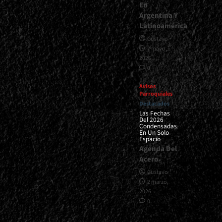
En
Argentina Y
Latinoamérica
Gustavo
7 mayo,
2026
0
Avisos
Parroquiales
Destacados
Las Fechas
Del 2026
Condensadas
En Un Solo
Espacio
Agenda Del
Acero
Gustavo
2 marzo,
2026
0