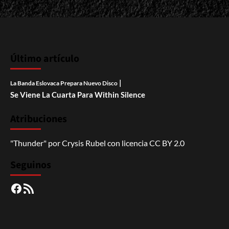
Último artículo
|
La Banda Eslovaca Prepara Nuevo Disco
Se Viene La Cuarta Para Within Silence
Atribuciones
"Thunder"
por
Crysis Rubel
con licencia
CC BY 2.0
Seguinos
Facebook
RSS