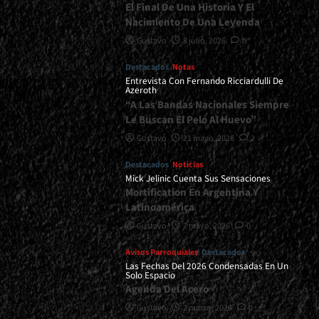
El Final De Una Historia Y El
Nacimiento De Una Leyenda
Gustavo
8 julio, 2026
0
Destacados
Notas
Entrevista Con Fernando Ricciardulli De
Azeroth
“A Las Bandas Nacionales Siempre
Le Buscan El Pelo Al Huevo”
Gustavo
21 mayo, 2026
2
Destacados
Noticias
Mick Jelinic Cuenta Sus Sensaciones
Mortification En Argentina Y
Latinoamérica
Gustavo
7 mayo, 2026
0
Avisos Parroquiales
Destacados
Las Fechas Del 2026 Condensadas En Un
Solo Espacio
Agenda Del Acero
Gustavo
2 marzo, 2026
0