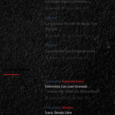
La Unión Hace La Fuerza….
<div>La
Gustavo
1 julio, 2026
0
Nostalgia
Del
Editorial
Power
Metal….
La Ciencia Ficción Ya No Es Tan
</div>
Ficción…
Gustavo
1 junio, 2026
0
Editorial
Sacerdotes Del Underground
Gustavo
1 mayo, 2026
0
Destacados
Destacados
Gente Del Acero
Entrevista Con Juan Granado
“Jamás Me Sentí Un Bicho Raro”
Gustavo
13 julio, 2026
0
Destacados
Reseñas
Ícaro: Siendo Libre