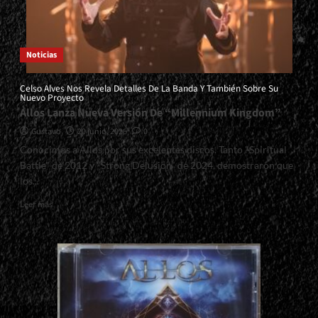
Noticias
Celso Alves Nos Revela Detalles De La Banda Y También Sobre Su
Nuevo Proyecto
Allos Lanza Nueva Versión De “Millennium Kingdom”
Gustavo
20 junio, 2026
0
Conocimos a Allos por sus excelentes discos. Tanto "Spiritual
Battle" de 2012 y "Strong Delusion" de 2024, demostraron que
los...
Read
Leer más
more
about
<small>Celso
Alves
Nos
Revela
Detalles
De