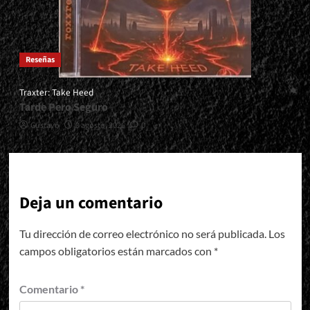
Reseñas
Traxter: Take Heed
Tarde Pero Seguro
Gustavo
3 agosto, 2026
0
Deja un comentario
Tu dirección de correo electrónico no será publicada.
Los
campos obligatorios están marcados con
*
Comentario
*