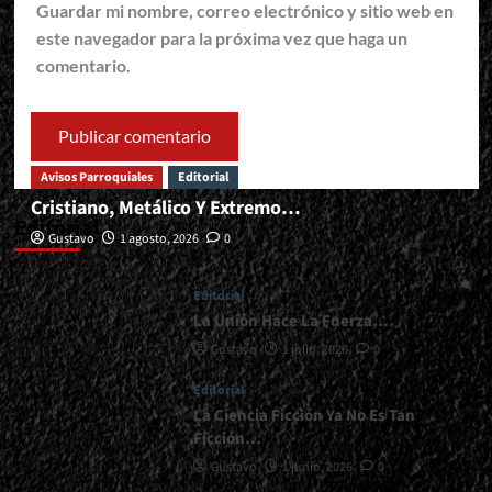
Guardar mi nombre, correo electrónico y sitio web en
este navegador para la próxima vez que haga un
comentario.
Avisos Parroquiales
Editorial
Cristiano, Metálico Y Extremo…
Editorial
Gustavo
1 agosto, 2026
0
Editorial
La Unión Hace La Fuerza….
Gustavo
1 julio, 2026
0
Editorial
La Ciencia Ficción Ya No Es Tan
Ficción…
Gustavo
1 junio, 2026
0