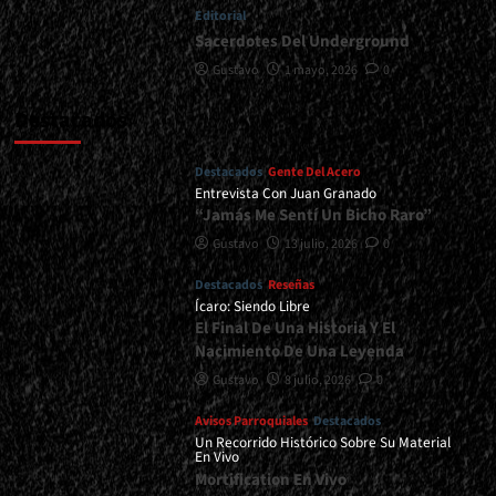
Editorial
Sacerdotes Del Underground
Gustavo
1 mayo, 2026
0
Destacados
Destacados
Gente Del Acero
Entrevista Con Juan Granado
“Jamás Me Sentí Un Bicho Raro”
Gustavo
13 julio, 2026
0
Destacados
Reseñas
Ícaro: Siendo Libre
El Final De Una Historia Y El
Nacimiento De Una Leyenda
Gustavo
8 julio, 2026
0
Avisos Parroquiales
Destacados
Un Recorrido Histórico Sobre Su Material
En Vivo
Mortification En Vivo