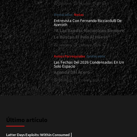
Gustavo
24 junio, 2026
0
Destacados
Notas
Entrevista Con Fernando Ricciardulli De
Azeroth
“A Las Bandas Nacionales Siempre
Le Buscan El Pelo Al Huevo”
Gustavo
21 mayo, 2026
2
Avisos Parroquiales
Destacados
Las Fechas Del 2026 Condensadas En Un
Solo Espacio
Agenda Del Acero
Gustavo
2 marzo, 2026
0
Último artículo
|
Latter Days Exploits: Within Consumed